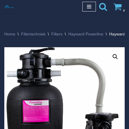
0
Ga
naar
de
Home
\
Filtertechniek
\
Filters
\
Hayward Powerline
\
Hayward Po
inhoud