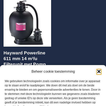
Hayward Powerline
611 mm 14 m³/u
Filterunit met Pomp
1.00 PK
Beheer cookie toestemming
€
679,00
We gebruiken technologieën zoals cookies om informatie over je apparaat
op te slaan en/of te raadplegen. We doen dit met als doel om de beste
ervaring te bieden en om gepersonaliseerde advertenties te tonen. Door in
te stemmen met deze technologieën kunnen we gegevens zoals bladeren
gedrag of unieke ID's op deze site verwerken. Als je geen toestemming
geeft of je toestemming intrekt, kan dit een nadelige invloed hebben op