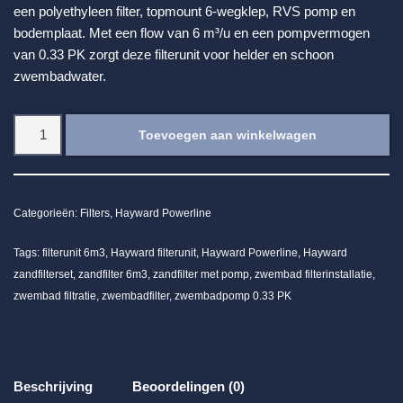
een polyethyleen filter, topmount 6-wegklep, RVS pomp en
bodemplaat. Met een flow van 6 m³/u en een pompvermogen
van 0.33 PK zorgt deze filterunit voor helder en schoon
zwembadwater.
Toevoegen aan winkelwagen
Categorieën:
Filters
,
Hayward Powerline
Tags:
filterunit 6m3
,
Hayward filterunit
,
Hayward Powerline
,
Hayward
zandfilterset
,
zandfilter 6m3
,
zandfilter met pomp
,
zwembad filterinstallatie
,
zwembad filtratie
,
zwembadfilter
,
zwembadpomp 0.33 PK
Beschrijving
Beoordelingen (0)