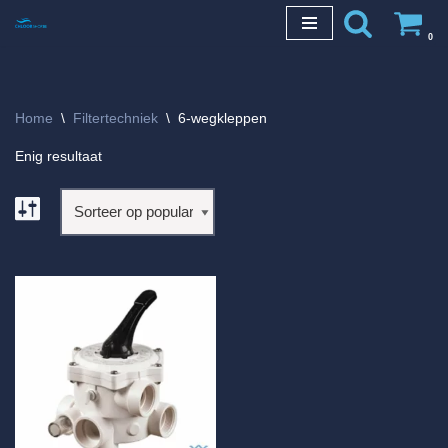
0
Ga
naar
de
Home
\
Filtertechniek
\
6-wegkleppen
inhoud
Enig resultaat