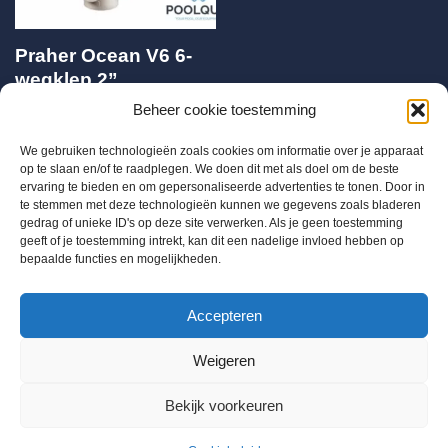
Praher Ocean V6 6-
wegklep 2”
universeel
Beheer cookie toestemming
€
299,00
We gebruiken technologieën zoals cookies om informatie over je apparaat
op te slaan en/of te raadplegen. We doen dit met als doel om de beste
ervaring te bieden en om gepersonaliseerde advertenties te tonen. Door in
te stemmen met deze technologieën kunnen we gegevens zoals bladeren
gedrag of unieke ID's op deze site verwerken. Als je geen toestemming
geeft of je toestemming intrekt, kan dit een nadelige invloed hebben op
bepaalde functies en mogelijkheden.
BTW BE 0655684168
Accepteren
Info@chloorshop.be
Weigeren
Home
Shop
Bestel via mail
Mijn account
Bekijk voorkeuren
Winkelwagen
Kenniscentrum