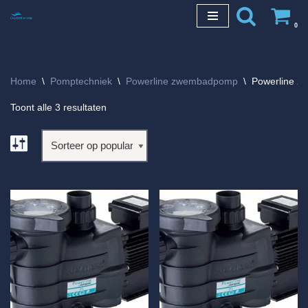
0
Ga
naar
de
Home
\
Pomptechniek
\
Powerline zwembadpomp
\
Powerline 2
inhoud
Toont alle 3 resultaten