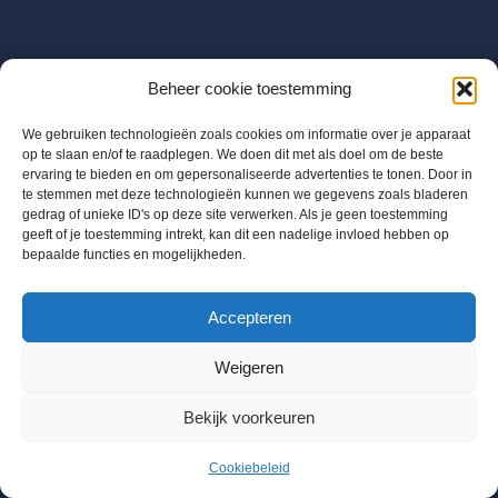
Beheer cookie toestemming
We gebruiken technologieën zoals cookies om informatie over je apparaat
op te slaan en/of te raadplegen. We doen dit met als doel om de beste
ervaring te bieden en om gepersonaliseerde advertenties te tonen. Door in
te stemmen met deze technologieën kunnen we gegevens zoals bladeren
gedrag of unieke ID's op deze site verwerken. Als je geen toestemming
geeft of je toestemming intrekt, kan dit een nadelige invloed hebben op
bepaalde functies en mogelijkheden.
BTW BE 0655684168
Accepteren
Info@chloorshop.be
Weigeren
Home
Shop
Bestel via mail
Mijn account
Bekijk voorkeuren
Winkelwagen
Kenniscentrum
Cookiebeleid
Neve
| Mogelijk gemaakt door
WordPress