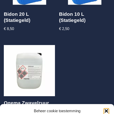
Bidon 20 L
Bidon 10 L
(Statiegeld)
(Statiegeld)
€
8,50
€
2,50
Oqema Zwavelzuur
38% – 10L bidon
Beheer cookie toestemming