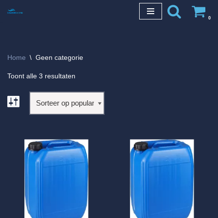
0
Ga
naar
de
Home
\
Geen categorie
inhoud
Toont alle 3 resultaten