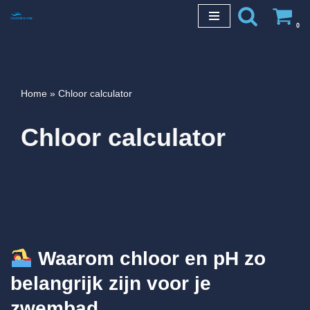
0
Ga
naar
de
inhoud
Home
»
Chloor calculator
Chloor calculator
Waarom chloor en pH zo
belangrijk zijn voor je
zwembad