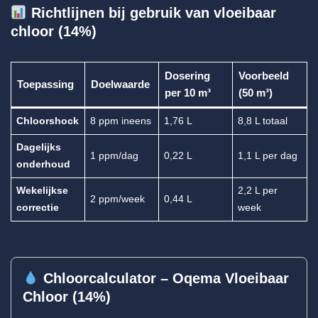
Richtlijnen bij gebruik van vloeibaar
chloor (14%)
Dosering
Voorbeeld
Toepassing
Doelwaarde
per 10 m³
(50 m³)
Chloorshock
8 ppm ineens
1,76 L
8,8 L totaal
Dagelijks
1 ppm/dag
0,22 L
1,1 L per dag
onderhoud
Wekelijkse
2,2 L per
2 ppm/week
0,44 L
correctie
week
Chloorcalculator – Oqema Vloeibaar
Chloor (14%)