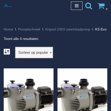
0
Ga
naar
de
Home
\
Pomptechniek
\
Kripsol 230V zwembadpomp
\
KS Evo
inhoud
Toont alle 4 resultaten