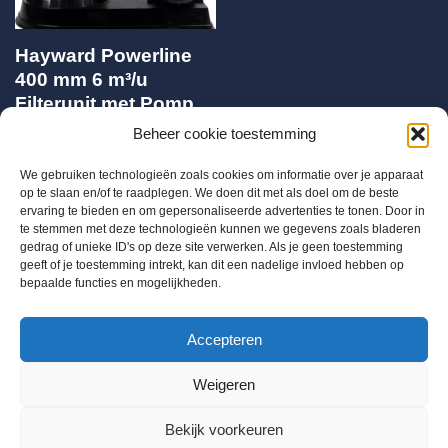
Hayward Powerline
400 mm 6 m³/u
Filterunit met Pomp
0.33 PK
Beheer cookie toestemming
€
466,00
We gebruiken technologieën zoals cookies om informatie over je apparaat
op te slaan en/of te raadplegen. We doen dit met als doel om de beste
ervaring te bieden en om gepersonaliseerde advertenties te tonen. Door in
te stemmen met deze technologieën kunnen we gegevens zoals bladeren
gedrag of unieke ID's op deze site verwerken. Als je geen toestemming
geeft of je toestemming intrekt, kan dit een nadelige invloed hebben op
bepaalde functies en mogelijkheden.
BTW BE 0655684168
Accepteren
Info@chloorshop.be
Weigeren
Home
Shop
Bestel via mail
Mijn account
Bekijk voorkeuren
Winkelwagen
Kenniscentrum