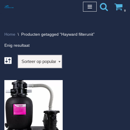
0
Ga
naar
de
Home
\
Producten getagged “Hayward filterunit”
inhoud
Enig resultaat