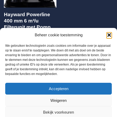
Hayward Powerline
400 mm 6 m³/u
Filterunit met Pomp
0.33 PK
Beheer cookie toestemming
€
466,00
We gebruiken technologieën zoals cookies om informatie over je apparaat
op te slaan en/of te raadplegen. We doen dit met als doel om de beste
ervaring te bieden en om gepersonaliseerde advertenties te tonen. Door in
te stemmen met deze technologieën kunnen we gegevens zoals bladeren
gedrag of unieke ID's op deze site verwerken. Als je geen toestemming
geeft of je toestemming intrekt, kan dit een nadelige invloed hebben op
bepaalde functies en mogelijkheden.
BTW BE 0655684168
Accepteren
Info@chloorshop.be
Weigeren
Home
Shop
Bestel via mail
Mijn account
Bekijk voorkeuren
Winkelwagen
Kenniscentrum