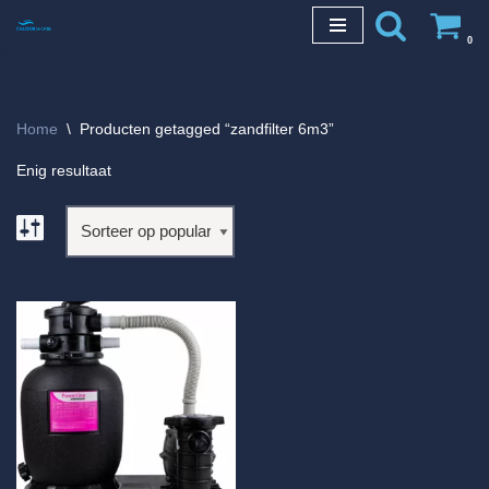
0
Ga
naar
de
Home
\
Producten getagged “zandfilter 6m3”
inhoud
Enig resultaat