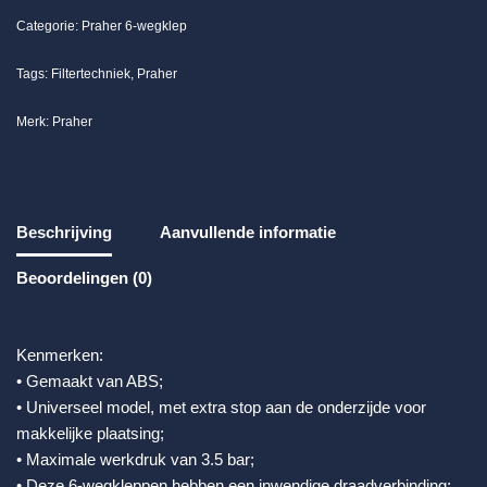
Categorie:
Praher 6-wegklep
Tags:
Filtertechniek
,
Praher
Merk:
Praher
Beschrijving
Aanvullende informatie
Beoordelingen (0)
Kenmerken:
• Gemaakt van ABS;
• Universeel model, met extra stop aan de onderzijde voor
makkelijke plaatsing;
• Maximale werkdruk van 3.5 bar;
• Deze 6-wegkleppen hebben een inwendige draadverbinding;