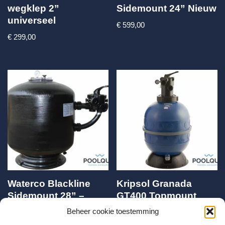
wegklep 2”
Sidemount 24” Nieuw
universeel
€
599,00
€
299,00
Waterco Blackline
Kripsol Granada
Sidemount 28” –
GT400 Topmount
700mm
6m3/u
Beheer cookie toestemming
€
504,08
€
221,79