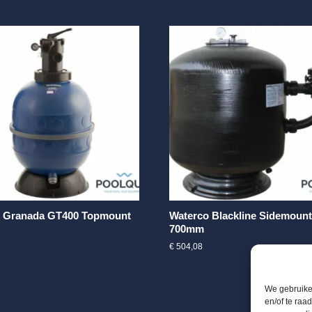
l Granada GT400 Topmount
Waterco Blackline Sidemount
700mm
€
504,08
We gebruiken
en/of te raa