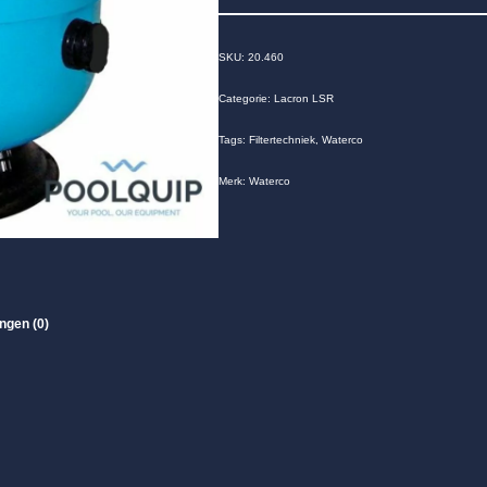
SKU:
20.460
Categorie:
Lacron LSR
Tags:
Filtertechniek
,
Waterco
Merk:
Waterco
ngen (0)