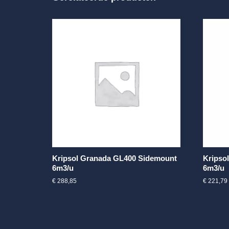
Kripsol Granada GL400 Sidemount
Kripso
6m3/u
6m3/u
€
288,85
€
221,79