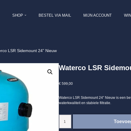
SHOP
BESTEL VIA MAIL
MIJN ACCOUNT
WI
rco LSR Sidemount 24” Nieuw
Waterco LSR Sidemo
€
599,00
Waterco LSR Sidemount 24” Nieuw is een bet
waterkwaliteit en stabiele filtratie.
Toevoe