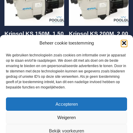
Kripsol KS 150M, 1.50
Kripsol KS 200M, 2.00
Pk – 230V
Pk – 230V
Beheer cookie toestemming
€
565,00
€
645,00
We gebruiken technologieën zoals cookies om informatie over je apparaat
op te slaan en/of te raadplegen. We doen dit met als doel om de beste
ervaring te bieden en om gepersonaliseerde advertenties te tonen. Door in
te stemmen met deze technologieën kunnen we gegevens zoals bladeren
gedrag of unieke ID's op deze site verwerken. Als je geen toestemming
geeft of je toestemming intrekt, kan dit een nadelige invloed hebben op
bepaalde functies en mogelijkheden.
BTW BE 0655684168
Accepteren
Info@chloorshop.be
Weigeren
Home
Shop
Bestel via mail
Mijn account
Bekijk voorkeuren