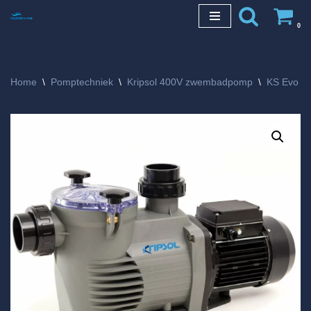
0
Ga
naar
de
Home
\
Pomptechniek
\
Kripsol 400V zwembadpomp
\
KS Evo
\
inhoud