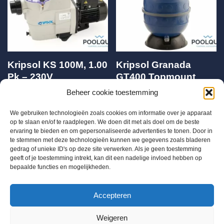
Kripsol KS 100M, 1.00
Kripsol Granada
Pk – 230V
GT400 Topmount
6m3/u
Beheer cookie toestemming
€
525,00
€
221,79
We gebruiken technologieën zoals cookies om informatie over je apparaat
op te slaan en/of te raadplegen. We doen dit met als doel om de beste
ervaring te bieden en om gepersonaliseerde advertenties te tonen. Door in
te stemmen met deze technologieën kunnen we gegevens zoals bladeren
gedrag of unieke ID's op deze site verwerken. Als je geen toestemming
geeft of je toestemming intrekt, kan dit een nadelige invloed hebben op
bepaalde functies en mogelijkheden.
BTW BE 0655684168
Accepteren
Info@chloorshop.be
Weigeren