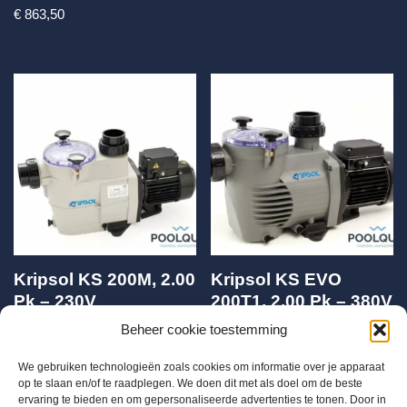
€
863,50
Kripsol KS 200M, 2.00
Kripsol KS EVO
Pk – 230V
200T1, 2.00 Pk – 380V
IE3
Beheer cookie toestemming
€
645,00
€
629,12
We gebruiken technologieën zoals cookies om informatie over je apparaat
op te slaan en/of te raadplegen. We doen dit met als doel om de beste
ervaring te bieden en om gepersonaliseerde advertenties te tonen. Door in