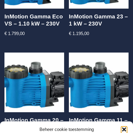
InMotion Gamma Eco
InMotion Gamma 23 –
VS – 1.10 kW – 230V
1 kW – 230V
€
1.799,00
€
1.195,00
InMotion Gamma 20 –
InMotion Gamma 11 –
0.75kW – 230V
0.45kW – 230V
Beheer cookie toestemming