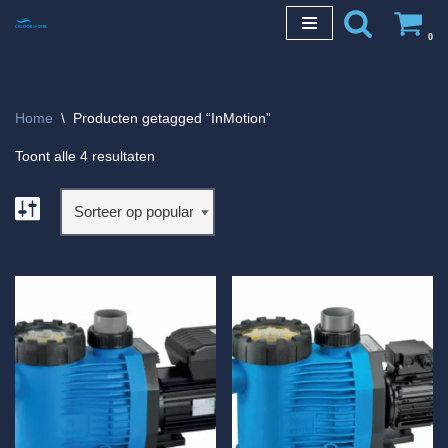
0
Ga
naar
de
Home
\
Producten getagged “InMotion”
inhoud
Toont alle 4 resultaten