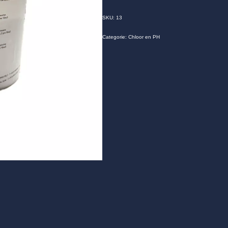
SKU:
13
Categorie:
Chloor en PH