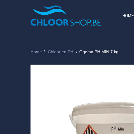
Ga
HOME
naar
de
inhoud
Home
\
Chloor en PH
\
Oqema PH MIN 7 kg