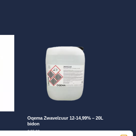
Oqema Zwavelzuur 12-14,99% – 20L
bidon
€
35,00