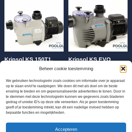
Kripsol KS 150T1,
Kripsol KS EVO
1.50 Pk – 380V IE3
150M, 1.50 Pk – 380V
Beheer cookie toestemming
€
488,79
€
581,25
We gebruiken technologieën zoals cookies om informatie over je apparaat
op te slaan en/of te raadplegen. We doen dit met als doel om de beste
ervaring te bieden en om gepersonaliseerde advertenties te tonen. Door in
te stemmen met deze technologieën kunnen we gegevens zoals bladeren
gedrag of unieke ID's op deze site verwerken. Als je geen toestemming
geeft of je toestemming intrekt, kan dit een nadelige invloed hebben op
bepaalde functies en mogelijkheden.
BTW BE 0655684168
Accepteren