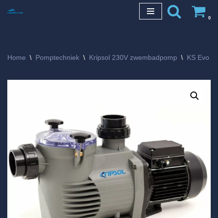
0
Ga
naar
de
Home
\
Pomptechniek
\
Kripsol 230V zwembadpomp
\
KS Evo
\
inhoud