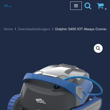
0
Ga
naar
de
Home
\
Zwembadstofzuigers
\
Dolphin S400 IOT Always Connect
inhoud