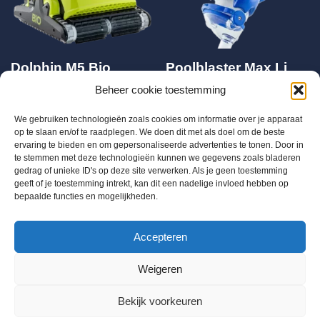
Dolphin M5 Bio
Poolblaster Max Li
Zwembadrobot
CG (bis 14 m3/h)
Beheer cookie toestemming
€
1.970,00
€
1.950,00
€
349,00
We gebruiken technologieën zoals cookies om informatie over je apparaat
op te slaan en/of te raadplegen. We doen dit met als doel om de beste
ervaring te bieden en om gepersonaliseerde advertenties te tonen. Door in
te stemmen met deze technologieën kunnen we gegevens zoals bladeren
gedrag of unieke ID's op deze site verwerken. Als je geen toestemming
geeft of je toestemming intrekt, kan dit een nadelige invloed hebben op
bepaalde functies en mogelijkheden.
BTW BE 0655684168
Accepteren
Info@chloorshop.be
Weigeren
Home
Shop
Bestel via mail
Mijn account
Bekijk voorkeuren
Winkelwagen
Kenniscentrum