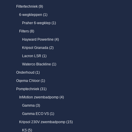
Filtertechniek
9
6-wegkleppen
1
Praher 6-wegklep
1
Filters
8
Hayward Powerline
4
Kripsol Granada
2
Lacron LSR
1
Waterco Blackline
1
Onderhoud
1
Oqema Chloor
1
Pomptechniek
31
InMotion zwembadpomp
4
Gamma
3
Gamma ECO VS
1
Kripsol 230V zwembadpomp
15
KS
5