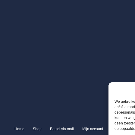
We gebruiken
en/of te raa
gepersonali
kunnen we ge
geen toestem
op bepaalde
Home
Shop
Bestel via mail
Mijn account