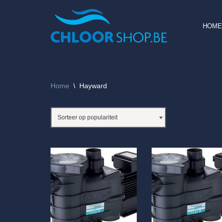
Ga
HOME
naar
de
inhoud
Home
\
Hayward