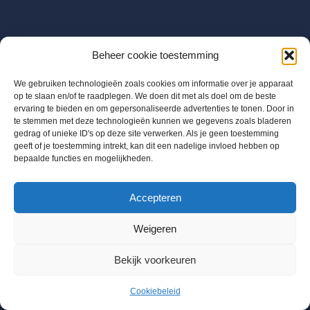
Beheer cookie toestemming
We gebruiken technologieën zoals cookies om informatie over je apparaat
op te slaan en/of te raadplegen. We doen dit met als doel om de beste
ervaring te bieden en om gepersonaliseerde advertenties te tonen. Door in
te stemmen met deze technologieën kunnen we gegevens zoals bladeren
gedrag of unieke ID's op deze site verwerken. Als je geen toestemming
geeft of je toestemming intrekt, kan dit een nadelige invloed hebben op
bepaalde functies en mogelijkheden.
BTW BE 0655684168
Accepteren
Info@chloorshop.be
Weigeren
Home
Shop
Bestel via mail
Mijn account
Bekijk voorkeuren
Winkelwagen
Kenniscentrum
Cookiebeleid
Neve
| Mogelijk gemaakt door
WordPress